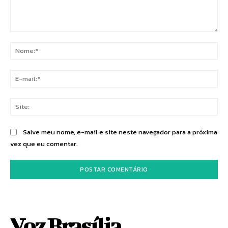
Comentário:
No
E-
mai
Sit
Salve meu nome, e-mail e site neste navegador para a próxima
vez que eu comentar.
Voz Brasília