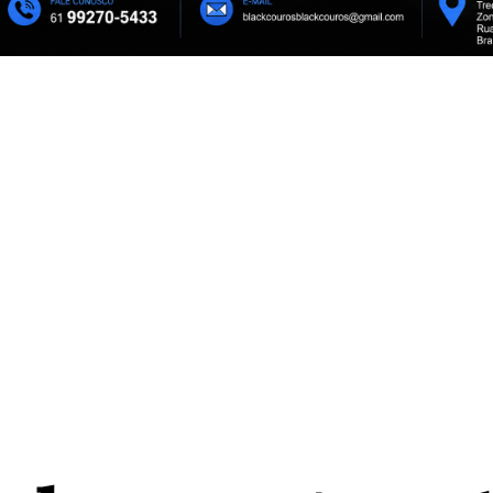
rimeiro debate como
Janine Brito é empossada presid
Buriti
do Conselho de Mulheres Empree
Cultura do SIA