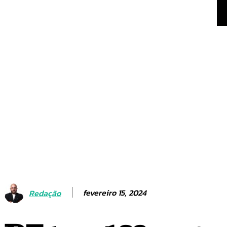
Celina Leão chega ao p
favorita na corrida pelo 
fevereiro 15, 2024
Redação