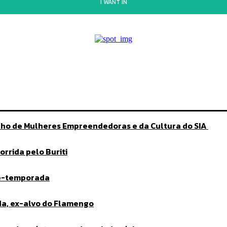
I WANT IN
lho de Mulheres Empreendedoras e da Cultura do SIA
rrida pelo Buriti
ré-temporada
da, ex-alvo do Flamengo