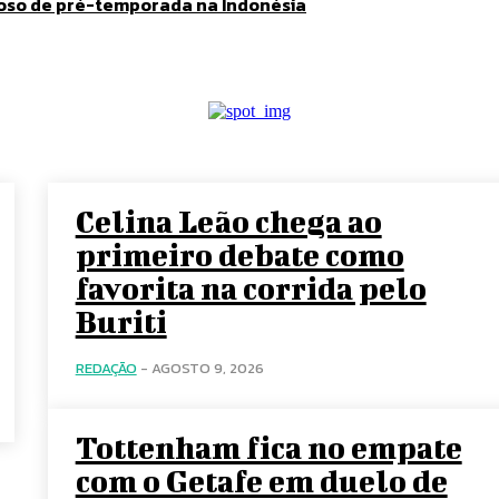
toso de pré-temporada na Indonésia
Celina Leão chega ao
primeiro debate como
favorita na corrida pelo
Buriti
REDAÇÃO
-
AGOSTO 9, 2026
Tottenham fica no empate
com o Getafe em duelo de