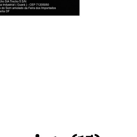
ente de honra
ndedoras e da