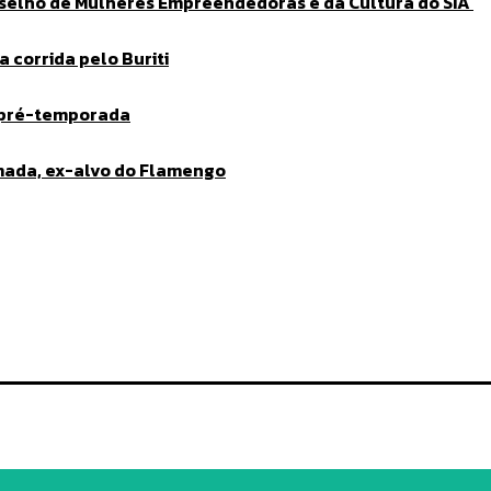
nselho de Mulheres Empreendedoras e da Cultura do SIA
 corrida pelo Buriti
 pré-temporada
lmada, ex-alvo do Flamengo