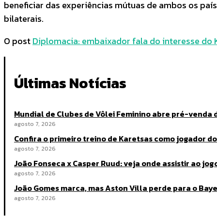
beneficiar das experiências mútuas de ambos os paíse
bilaterais.
O post
Diplomacia: embaixador fala do interesse do K
Últimas Notícias
Mundial de Clubes de Vôlei Feminino abre pré-venda 
agosto 7, 2026
Confira o primeiro treino de Karetsas como jogador d
agosto 7, 2026
João Fonseca x Casper Ruud: veja onde assistir ao jo
agosto 7, 2026
João Gomes marca, mas Aston Villa perde para o Bay
agosto 7, 2026