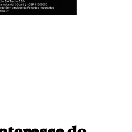
l Barbosa, ator
nteresse do