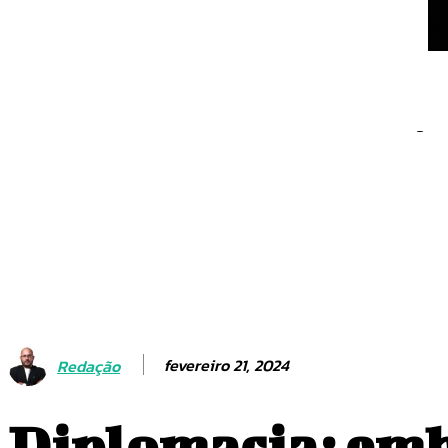
A Última Casa usa técni
sobrevivência: entenda
Estudo identifica gene 
músculos e menos gor
fevereiro 21, 2024
Redação
Diplomacia: emba