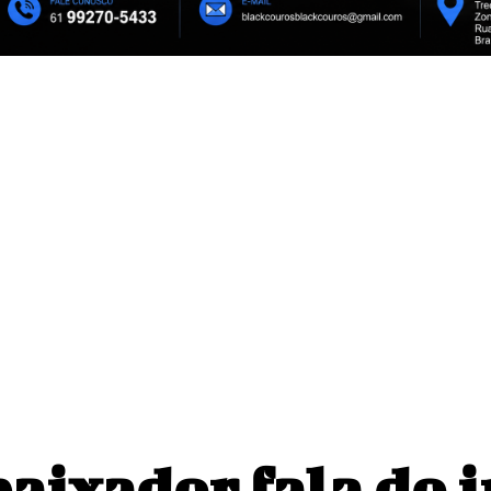
cas reais de
Gabigol na Netflix? Quem é Gabrie
de A Última Casa
associado a mais
dura
ixador fala do i