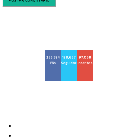
Voz Brasília
255,324
128,657
97,058
Fãs
Seguidores
Inscritos
Sobre nós
Quem Somos
Anuncie