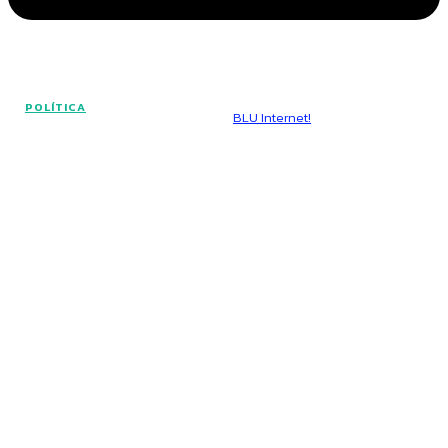
© Voz Brasília - Todos os direitos reservados.
POLÍTICA
Hospedado por
BLU Internet!