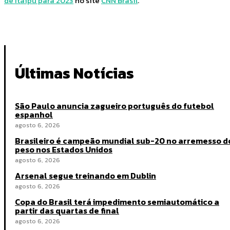
de Itaipu para 2023
no site
CNN Brasil
.
Últimas Notícias
São Paulo anuncia zagueiro português do futebol
espanhol
agosto 6, 2026
Brasileiro é campeão mundial sub-20 no arremesso d
peso nos Estados Unidos
agosto 6, 2026
Arsenal segue treinando em Dublin
agosto 6, 2026
Copa do Brasil terá impedimento semiautomático a
partir das quartas de final
agosto 6, 2026