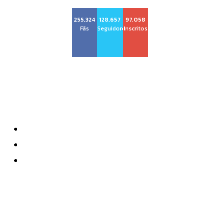
255,324
128,657
97,058
Fãs
Seguidores
Inscritos
Sobre nós
Quem Somos
Anuncie
Contatos
Mais recente