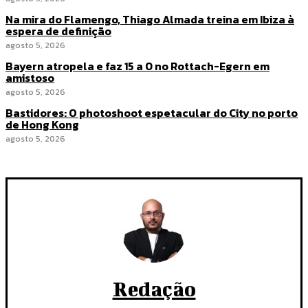
Na mira do Flamengo, Thiago Almada treina em Ibiza à
espera de definição
agosto 5, 2026
Bayern atropela e faz 15 a 0 no Rottach-Egern em
amistoso
agosto 5, 2026
Bastidores: O photoshoot espetacular do City no porto
de Hong Kong
agosto 5, 2026
Redação