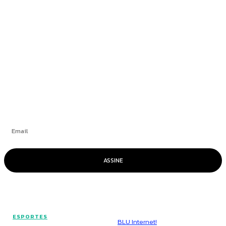
Blogueiro condenado por atentado em
aeroporto de Brasília alega ser “vítima de
trama diabólica”
+
Se inscrever
ASSINE
© Voz Brasília - Todos os direitos reservados.
ESPORTES
Hospedado por
BLU Internet!