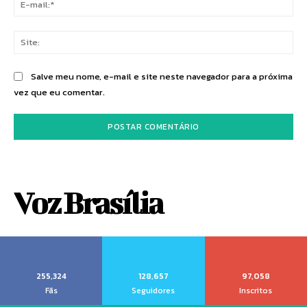
mai
Sit
Salve meu nome, e-mail e site neste navegador para a próxima
vez que eu comentar.
Voz Brasília
255,324
128,657
97,058
Fãs
Seguidores
Inscritos