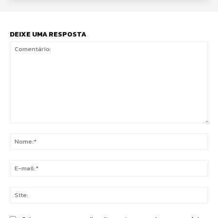
DEIXE UMA RESPOSTA
Comentário:
No
E-
mai
Sit