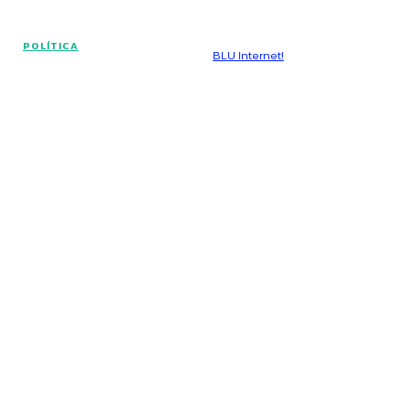
© Voz Brasília - Todos os direitos reservados.
POLÍTICA
Hospedado por
BLU Internet!