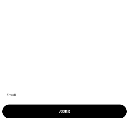
Newsedan Mercedes-Benz promove semana do
GLB 220 com condições exclusivas
Blogueiro condenado por atentado em
aeroporto de Brasília alega ser “vítima de
trama diabólica”
+
Se inscrever
ASSINE