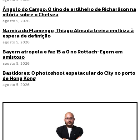
Ângulo do Campo: O tino de artilheiro de Richarlison na
vitória sobre o Chelsea
agosto 5, 2026
Na mira do Flamengo, Thiago Almada treina em Ibiza à
espera de definição
agosto 5, 2026
Bayern atropela e faz 15 a 0 no Rottach-Egern em
amistoso
agosto 5, 2026
Bastidores: O photoshoot espetacular do City no porto
de Hong Kong
agosto 5, 2026