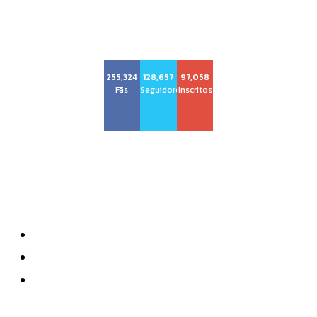
Voz Brasília
255,324
128,657
97,058
Fãs
Seguidores
Inscritos
Sobre nós
Quem Somos
Anuncie
Contatos