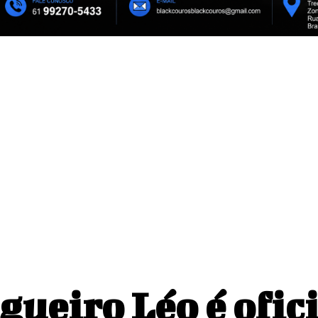
da presidente de honra
Celina Leão chega ao primeiro d
es Empreendedoras e da
favorita na corrida pelo Buriti
gueiro Léo é ofi