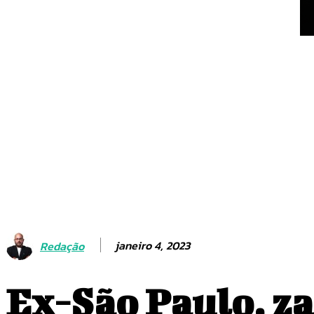
Janine Brito é empossa
do Conselho de Mulher
Cultura do SIA
janeiro 4, 2023
Redação
Ex-São Paulo, za