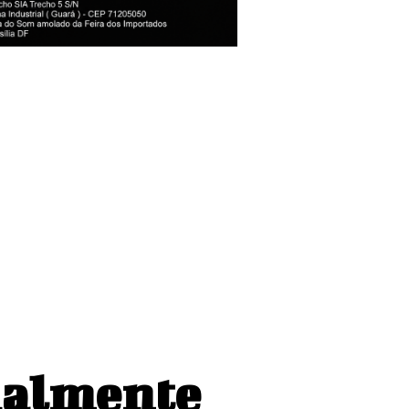
ebate como
cialmente