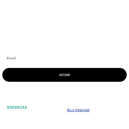
+
Se inscrever
ASSINE
© Voz Brasília - Todos os direitos reservados.
ESPORTES
Hospedado por
BLU Internet!