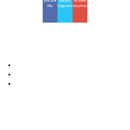
255,324
128,657
97,058
Fãs
Seguidores
Inscritos
Sobre nós
Quem Somos
Anuncie
Contatos
Mais recente
São Paulo anuncia zagueiro português do