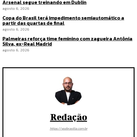
Arsenal segue treinando em Dublin
agosto 6, 2026
Copa do Brasil terá impedimento semiautomático a
partir das quartas de final
agosto 6, 2026
Palmeiras reforça time feminino com zagueira Antônia
Silva, ex-Real Madrid
agosto 6, 2026
Redação
https://vozbrasilia.com.br