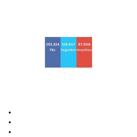
Voz Brasília
255,324
128,657
97,058
Fãs
Seguidores
Inscritos
Sobre nós
Quem Somos
Anuncie
Contatos