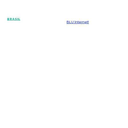
© Voz Brasília - Todos os direitos reservados.
BRASIL
Hospedado por
BLU Internet!