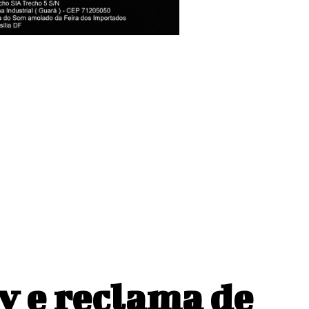
cação do
y e reclama de