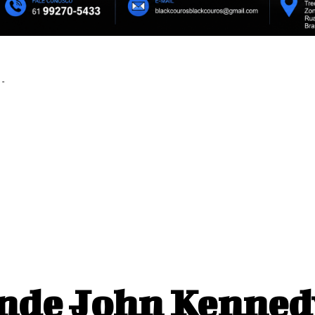
o mira nova fase e
Abel assume derrota em classifi
Palmeiras na Copa do Brasil
cação do Santos em Belém
ende John Kenned