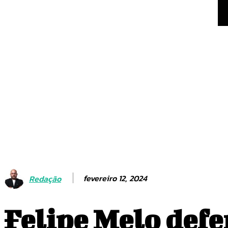
Com vice definido, Flávi
reorganiza a campanha
Bastidores da classifi
fevereiro 12, 2024
Redação
Felipe Melo def