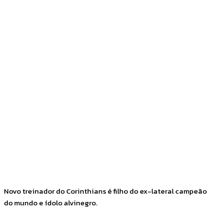
Facebook
Twitter
Pinterest
WhatsApp
Novo treinador do Corinthians é filho do ex-lateral campeão
do mundo e ídolo alvinegro.