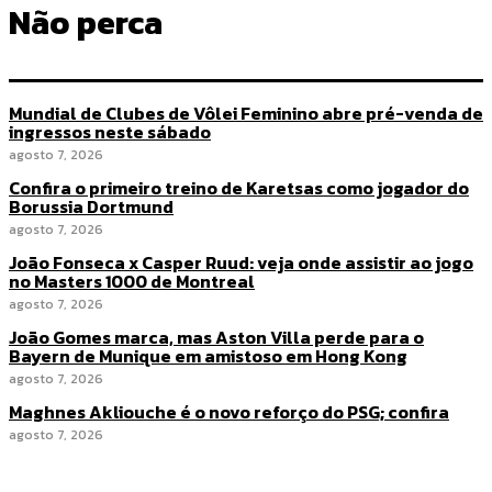
Não perca
Mundial de Clubes de Vôlei Feminino abre pré-venda de
ingressos neste sábado
agosto 7, 2026
Confira o primeiro treino de Karetsas como jogador do
Borussia Dortmund
agosto 7, 2026
João Fonseca x Casper Ruud: veja onde assistir ao jogo
no Masters 1000 de Montreal
agosto 7, 2026
João Gomes marca, mas Aston Villa perde para o
Bayern de Munique em amistoso em Hong Kong
agosto 7, 2026
Maghnes Akliouche é o novo reforço do PSG; confira
agosto 7, 2026