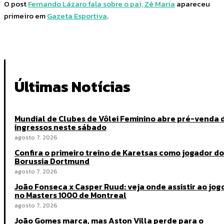
O post
Fernando Lázaro fala sobre o pai, Zé Maria
apareceu
primeiro em
Gazeta Esportiva
.
Últimas Notícias
Mundial de Clubes de Vôlei Feminino abre pré-venda 
ingressos neste sábado
agosto 7, 2026
Confira o primeiro treino de Karetsas como jogador do
Borussia Dortmund
agosto 7, 2026
João Fonseca x Casper Ruud: veja onde assistir ao jog
no Masters 1000 de Montreal
agosto 7, 2026
João Gomes marca, mas Aston Villa perde para o