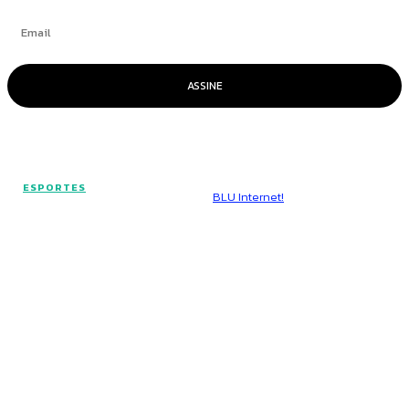
ASSINE
© Voz Brasília - Todos os direitos reservados.
ESPORTES
Hospedado por
BLU Internet!