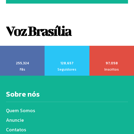
Voz Brasília
255,324
128,657
97,058
Fãs
Seguidores
Inscritos
Sobre nós
Quem Somos
Anuncie
Contatos