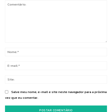
Comentário:
No
E-
mai
Sit
Salve meu nome, e-mail e site neste navegador para a próxima
vez que eu comentar.