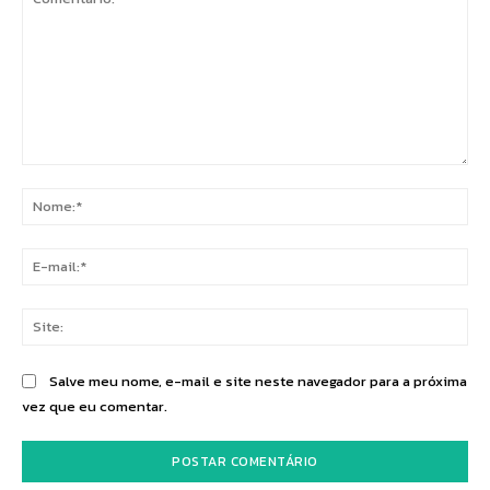
Comentário:
No
E-
mai
Sit
Salve meu nome, e-mail e site neste navegador para a próxima
vez que eu comentar.