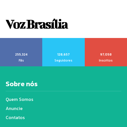
Voz Brasília
255,324
128,657
97,058
Fãs
Seguidores
Inscritos
Sobre nós
Quem Somos
Anuncie
Contatos