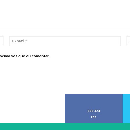
Nome:*
E-
mail:
róxima vez que eu comentar.
255,324
Fãs