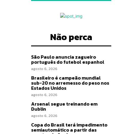
Não perca
São Paulo anuncia zagueiro
português do futebol espanhol
agosto 6, 2026
Brasileiro é campeão mundial
sub-20 no arremesso do peso nos
Estados Unidos
agosto 6, 2026
Arsenal segue treinando em
Dublin
agosto 6, 2026
Copa do Brasil terá impedimento
semiautomático a partir das