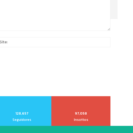
Site:
*
128,657
97,058
Seguidores
Inscritos