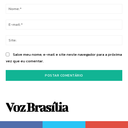
Comentário:
No
E-
mai
Sit
Salve meu nome, e-mail e site neste navegador para a próxima
vez que eu comentar.
Voz Brasília