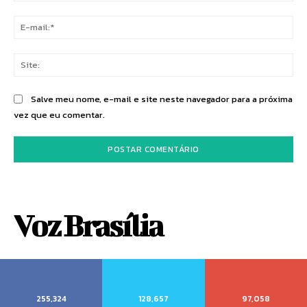
E-
mai
Sit
Salve meu nome, e-mail e site neste navegador para a próxima
vez que eu comentar.
Voz Brasília
255,324
128,657
97,058