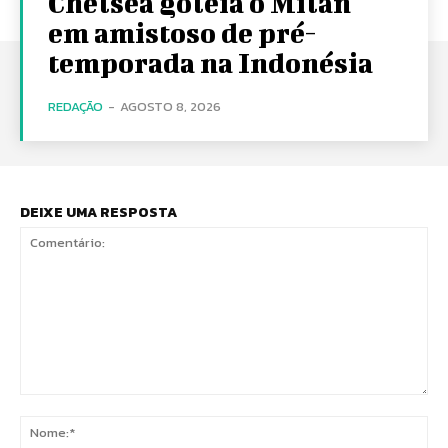
Chelsea goleia o Milan
em amistoso de pré-
temporada na Indonésia
REDAÇÃO
-
AGOSTO 8, 2026
DEIXE UMA RESPOSTA
Comentário:
No