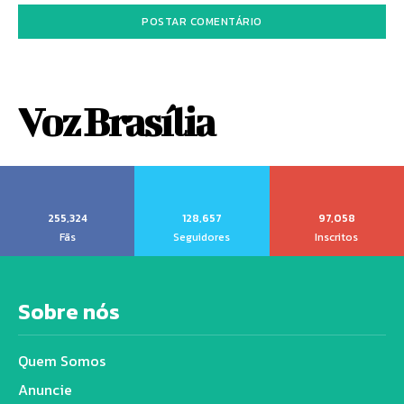
Voz Brasília
255,324
128,657
97,058
Fãs
Seguidores
Inscritos
Sobre nós
Quem Somos
Anuncie