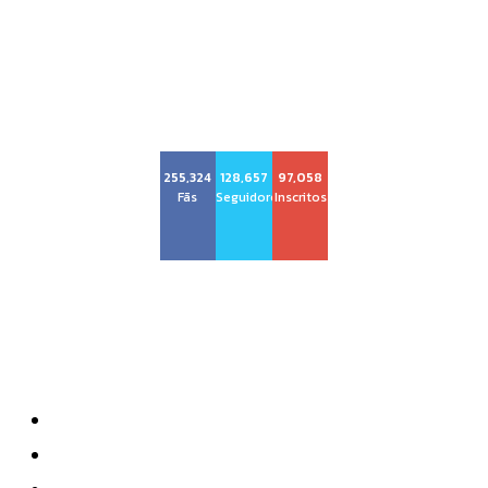
Voz Brasília
255,324
128,657
97,058
Fãs
Seguidores
Inscritos
Sobre nós
Quem Somos
Anuncie