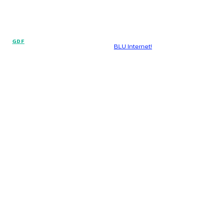
© Voz Brasília - Todos os direitos reservados.
GDF
Hospedado por
BLU Internet!