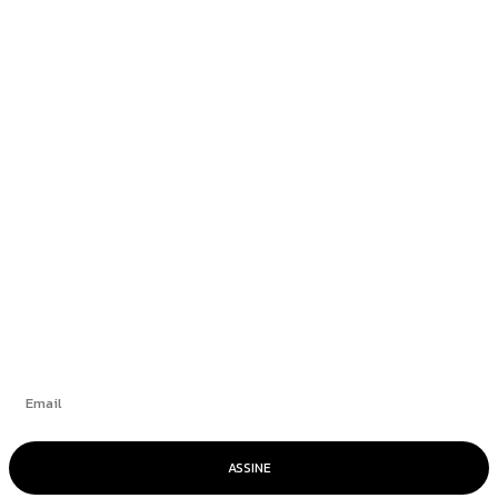
Nota à Imprensa
Newsedan Mercedes-Benz promove semana do
GLB 220 com condições exclusivas
Blogueiro condenado por atentado em
aeroporto de Brasília alega ser “vítima de
trama diabólica”
+
Se inscrever
ASSINE