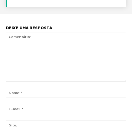
DEIXE UMA RESPOSTA
Comentário:
No
E-
mai
Sit