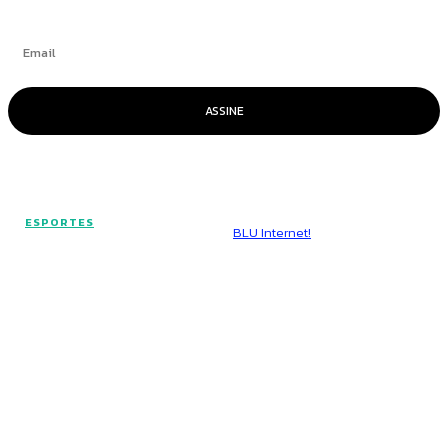
ASSINE
© Voz Brasília - Todos os direitos reservados.
ESPORTES
Hospedado por
BLU Internet!