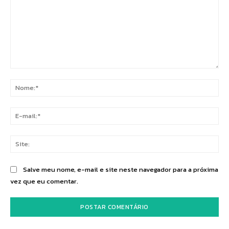
Comentário:
No
E-
mai
Sit
Salve meu nome, e-mail e site neste navegador para a próxima
vez que eu comentar.