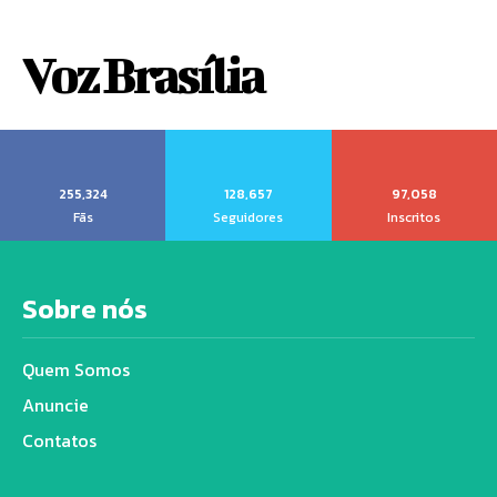
Voz Brasília
255,324
128,657
97,058
Fãs
Seguidores
Inscritos
Sobre nós
Quem Somos
Anuncie
Contatos