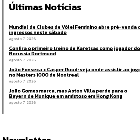
Últimas Notícias
Mundial de Clubes de Vôlei Feminino abre pré-venda 
ingressos neste sábado
agosto 7, 2026
Confira o primeiro treino de Karetsas como jogador do
Borussia Dortmund
agosto 7, 2026
João Fonseca x Casper Ruud: veja onde assistir ao jog
no Masters 1000 de Montreal
agosto 7, 2026
João Gomes marca, mas Aston Villa perde para o
Bayern de Munique em amistoso em Hong Kong
agosto 7, 2026