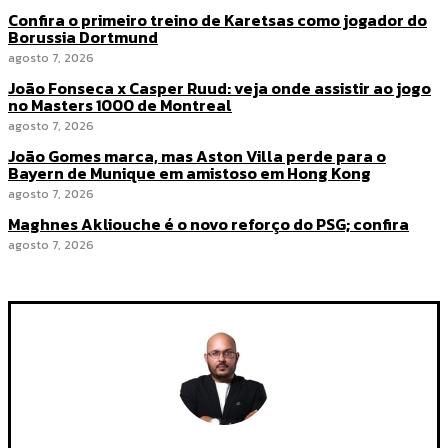
Confira o primeiro treino de Karetsas como jogador do
Borussia Dortmund
agosto 7, 2026
João Fonseca x Casper Ruud: veja onde assistir ao jogo
no Masters 1000 de Montreal
agosto 7, 2026
João Gomes marca, mas Aston Villa perde para o
Bayern de Munique em amistoso em Hong Kong
agosto 7, 2026
Maghnes Akliouche é o novo reforço do PSG; confira
agosto 7, 2026