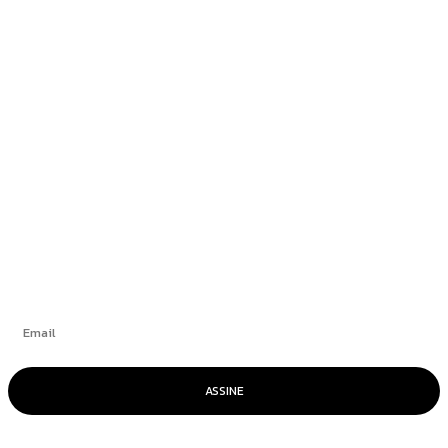
Newsedan Mercedes-Benz promove semana do
GLB 220 com condições exclusivas
Blogueiro condenado por atentado em
aeroporto de Brasília alega ser “vítima de
trama diabólica”
+
Se inscrever
ASSINE