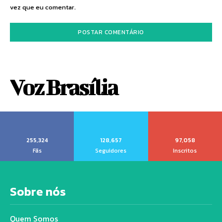
vez que eu comentar.
Voz Brasília
255,324
128,657
97,058
Fãs
Seguidores
Inscritos
Sobre nós
Quem Somos