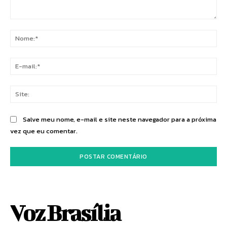
Comentário:
No
E-
mai
Sit
Salve meu nome, e-mail e site neste navegador para a próxima
vez que eu comentar.
Voz Brasília