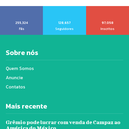
255,324
128,657
97,058
Fãs
Seguidores
Inscritos
Sobre nós
Quem Somos
Anuncie
Contatos
Mais recente
Grêmio pode lucrar com venda de Campaz ao
América do México