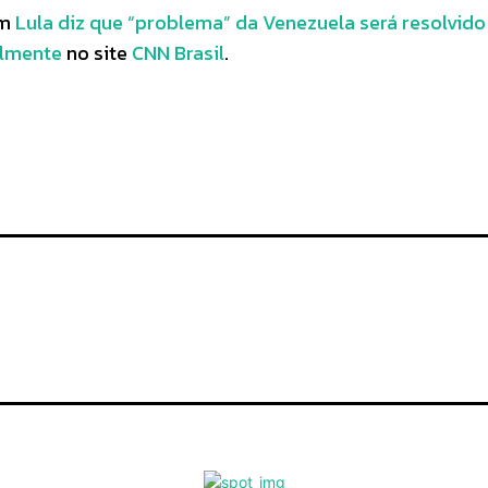
em
Lula diz que “problema” da Venezuela será resolvid
almente
no site
CNN Brasil
.