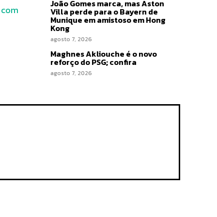
João Gomes marca, mas Aston
o com
Villa perde para o Bayern de
Munique em amistoso em Hong
Kong
agosto 7, 2026
Maghnes Akliouche é o novo
reforço do PSG; confira
agosto 7, 2026