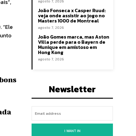
ais”,
agosto 7, 2026
João Fonseca x Casper Ruud:
veja onde assistir ao jogo no
Masters 1000 de Montreal
. “Ele
agosto 7, 2026
gunto
João Gomes marca, mas Aston
Villa perde para o Bayern de
Munique em amistoso em
Hong Kong
agosto 7, 2026
 bons
Newsletter
ada
I WANT IN