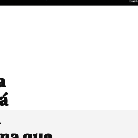
a
á
m
rma que