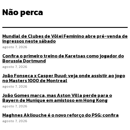
Não perca
Mundial de Clubes de Vôlei Feminino abre pré-venda de
ingressos neste sábado
agosto 7, 2026
Confira o primeiro treino de Karetsas como jogador do
Borussia Dortmund
agosto 7, 2026
João Fonseca x Casper Ruud: veja onde assistir ao jogo
no Masters 1000 de Montreal
agosto 7, 2026
João Gomes marca, mas Aston Villa perde para o
Bayern de Munique em amistoso em Hong Kong
agosto 7, 2026
Maghnes Akliouche é o novo reforço do PSG; confira
agosto 7, 2026