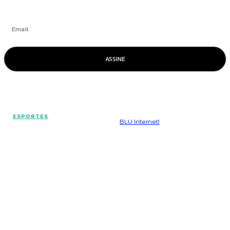
ASSINE
© Voz Brasília - Todos os direitos reservados.
ESPORTES
Hospedado por
BLU Internet!