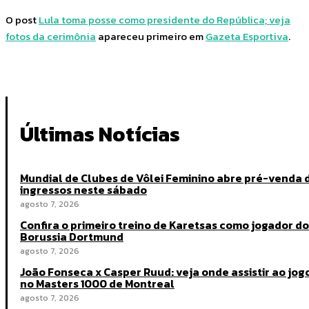
O post
Lula toma posse como presidente do República; veja
fotos da cerimônia
apareceu primeiro em
Gazeta Esportiva
.
Últimas Notícias
Mundial de Clubes de Vôlei Feminino abre pré-venda 
ingressos neste sábado
agosto 7, 2026
Confira o primeiro treino de Karetsas como jogador do
Borussia Dortmund
agosto 7, 2026
João Fonseca x Casper Ruud: veja onde assistir ao jog
no Masters 1000 de Montreal
agosto 7, 2026