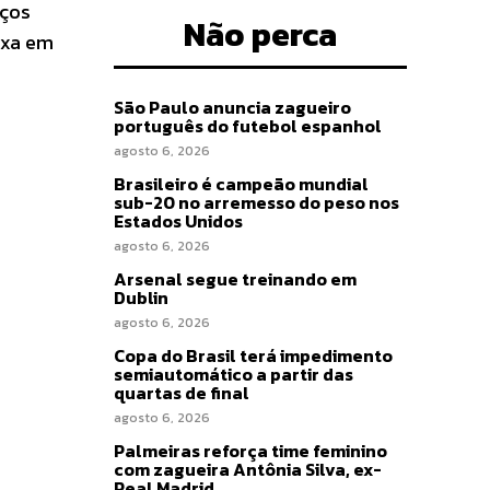
iços
Não perca
ixa em
São Paulo anuncia zagueiro
português do futebol espanhol
agosto 6, 2026
Brasileiro é campeão mundial
sub-20 no arremesso do peso nos
Estados Unidos
agosto 6, 2026
Arsenal segue treinando em
Dublin
agosto 6, 2026
Copa do Brasil terá impedimento
semiautomático a partir das
quartas de final
agosto 6, 2026
Palmeiras reforça time feminino
a
com zagueira Antônia Silva, ex-
Real Madrid