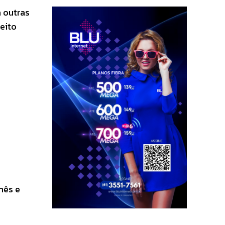
 outras
eito
mês e