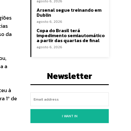
agosto 6, 2026
Arsenal segue treinando em
Dublin
giões
agosto 6, 2026
cias
Copa do Brasil terá
so da
impedimento semiautomático
a partir das quartas de final
agosto 6, 2026
ou,
a a
Newsletter
ceu à
ra 1º de
I WANT IN