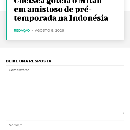
Chelsea goleia o Milan
em amistoso de pré-
temporada na Indonésia
REDAÇÃO
-
AGOSTO 8, 2026
DEIXE UMA RESPOSTA
Comentário:
No