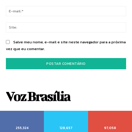
E-
mai
Sit
Salve meu nome, e-mail e site neste navegador para a próxima
vez que eu comentar.
Voz Brasília
255,324
128,657
97,058