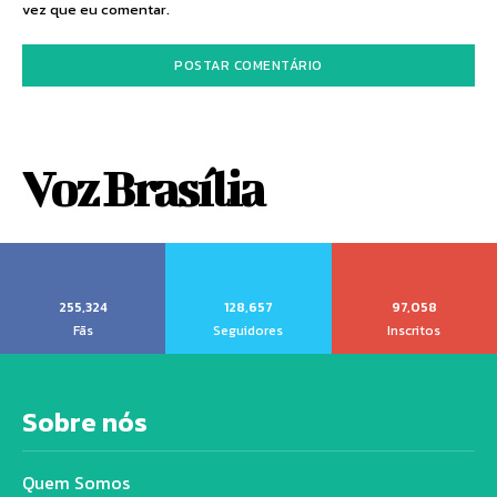
vez que eu comentar.
Voz Brasília
255,324
128,657
97,058
Fãs
Seguidores
Inscritos
Sobre nós
Quem Somos