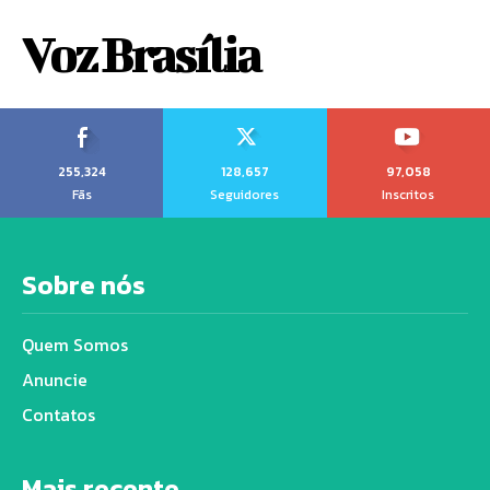
Voz Brasília
255,324
128,657
97,058
Fãs
Seguidores
Inscritos
Sobre nós
Quem Somos
Anuncie
Contatos
Mais recente