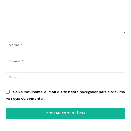
Comentário:
No
E-
mai
Sit
Salve meu nome, e-mail e site neste navegador para a próxima
vez que eu comentar.