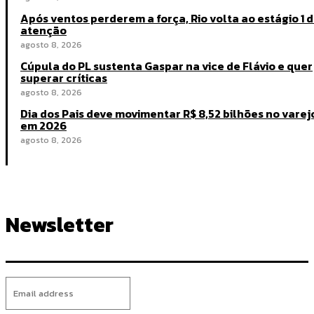
Após ventos perderem a força, Rio volta ao estágio 1 
atenção
agosto 8, 2026
Cúpula do PL sustenta Gaspar na vice de Flávio e quer
superar críticas
agosto 8, 2026
Dia dos Pais deve movimentar R$ 8,52 bilhões no varej
em 2026
agosto 8, 2026
Newsletter