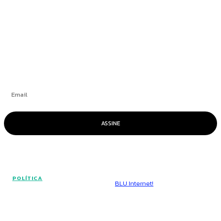
+
Se inscrever
ASSINE
© Voz Brasília - Todos os direitos reservados.
POLÍTICA
Hospedado por
BLU Internet!