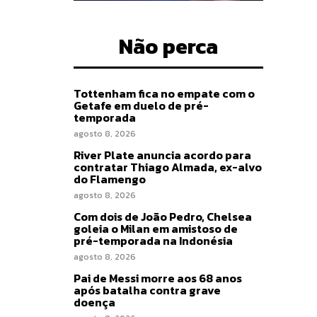
Não perca
Tottenham fica no empate com o
Getafe em duelo de pré-
temporada
agosto 8, 2026
River Plate anuncia acordo para
contratar Thiago Almada, ex-alvo
do Flamengo
agosto 8, 2026
Com dois de João Pedro, Chelsea
goleia o Milan em amistoso de
pré-temporada na Indonésia
agosto 8, 2026
Pai de Messi morre aos 68 anos
após batalha contra grave
doença