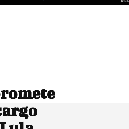
promete
cargo
 Lula