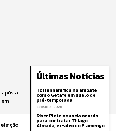
Últimas Notícias
Tottenham fica no empate
o após a
com o Getafe em duelo de
pré-temporada
, em
agosto 8, 2026
River Plate anuncia acordo
para contratar Thiago
 eleição
Almada, ex-alvo do Flamengo