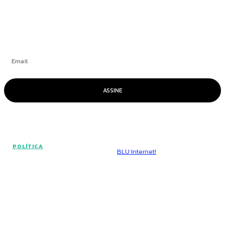
Se inscrever
ASSINE
© Voz Brasília - Todos os direitos reservados.
POLÍTICA
Hospedado por
BLU Internet!