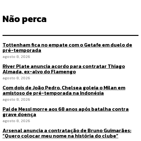
Não perca
Tottenham fica no empate com o Getafe em duelo de
pré-temporada
agosto 8, 2026
River Plate anuncia acordo para contratar Thiago
Almada, ex-alvo do Flamengo
agosto 8, 2026
Com dois de João Pedro, Chelsea goleia o Milan em
amistoso de pré-temporada na Indonésia
agosto 8, 2026
Pai de Messi morre aos 68 anos após batalha contra
grave doença
agosto 8, 2026
Arsenal anuncia a contratação de Bruno Guimarães:
“Quero colocar meu nome na história do clube”