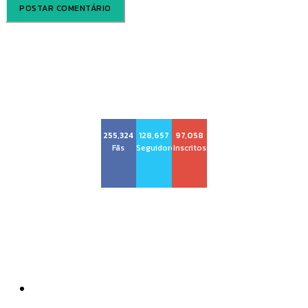
Voz Brasília
255,324
128,657
97,058
Fãs
Seguidores
Inscritos
Sobre nós
Quem Somos