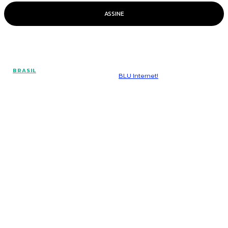
ASSINE
© Voz Brasília - Todos os direitos reservados.
BRASIL
Hospedado por
BLU Internet!