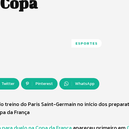
 Copa
ESPORTES
Twitter
Pinterest
WhatsApp
do treino do Paris Saint-Germain no início dos prepara
pa da França
o para duelo na Copa da França
apareceu primeiro em