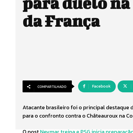
para duelo na
da França
Facebook
COMPARTILHADO
Atacante brasileiro foi o principal destaque 
para o confronto contra o Châteauroux na Co
O post
Neymar treina e PSG inicia preparaçã