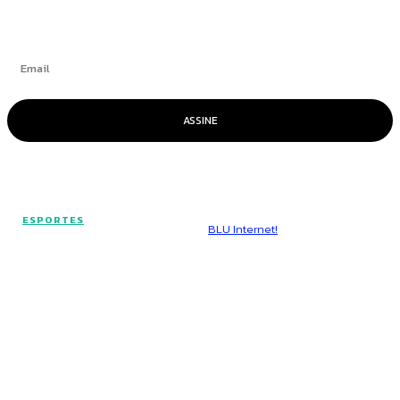
ASSINE
© Voz Brasília - Todos os direitos reservados.
ESPORTES
Hospedado por
BLU Internet!