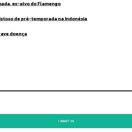
lmada, ex-alvo do Flamengo
mistoso de pré-temporada na Indonésia
grave doença
I WANT IN