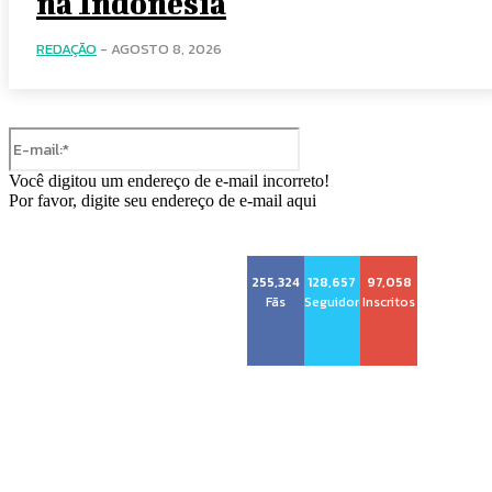
na Indonésia
REDAÇÃO
-
AGOSTO 8, 2026
E-
mail:*
Você digitou um endereço de e-mail incorreto!
Por favor, digite seu endereço de e-mail aqui
255,324
128,657
97,058
Voz Brasília
Fãs
Seguidores
Inscritos
Sobre nós