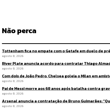
Não perca
Tottenham fica no empate com o Getafe em duelo de p
agosto 8, 2026
River Plate anuncia acordo para contratar Thiago Alma
agosto 8, 2026
Com dois de João Pedro, Chelsea goleia o Milan em amis
agosto 8, 2026
Pai de Messi morre aos 68 anos após batalha contra gra
agosto 8, 2026
Arsenal anuncia a contratação de Bruno Guimarães: “Qu
agosto 8, 2026