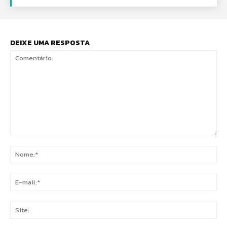
DEIXE UMA RESPOSTA
Comentário:
No
E-
mai
Sit