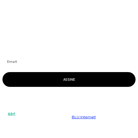
+
Se inscrever
ASSINE
© Voz Brasília - Todos os direitos reservados.
GDF
Hospedado por
BLU Internet!