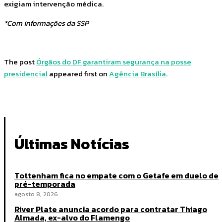
exigiam intervenção médica.
*Com informações da SSP
The post
Órgãos do DF garantiram segurança na posse
presidencial
appeared first on
Agência Brasília
.
Últimas Notícias
Tottenham fica no empate com o Getafe em duelo de
pré-temporada
agosto 8, 2026
River Plate anuncia acordo para contratar Thiago
Almada, ex-alvo do Flamengo