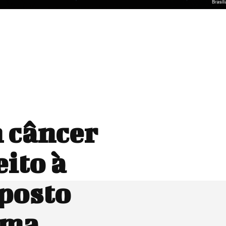
 câncer
ito à
posto
rma