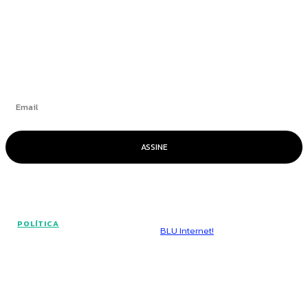
Se inscrever
ASSINE
© Voz Brasília - Todos os direitos reservados.
POLÍTICA
Hospedado por
BLU Internet!