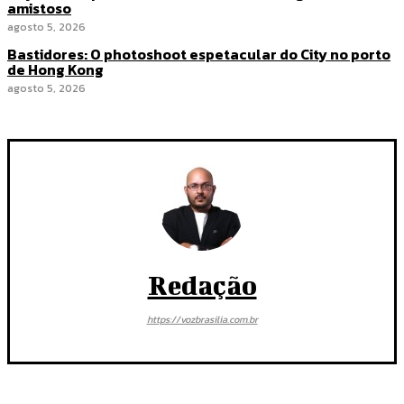
amistoso
agosto 5, 2026
Bastidores: O photoshoot espetacular do City no porto
de Hong Kong
agosto 5, 2026
Redação
https://vozbrasilia.com.br