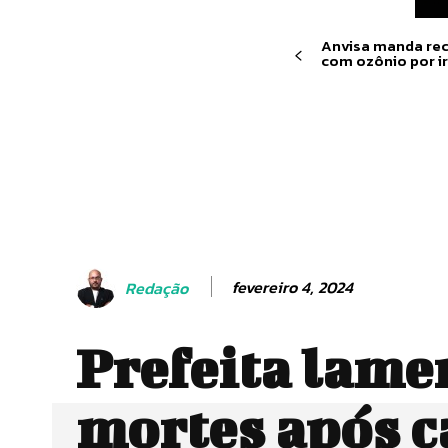
Anvisa manda re
com ozônio por i
fevereiro 4, 2024
Redação
Prefeita lame
mortes após c