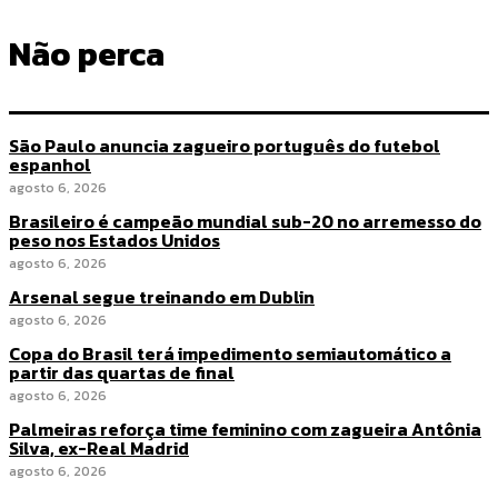
Não perca
São Paulo anuncia zagueiro português do futebol
espanhol
agosto 6, 2026
Brasileiro é campeão mundial sub-20 no arremesso do
peso nos Estados Unidos
agosto 6, 2026
Arsenal segue treinando em Dublin
agosto 6, 2026
Copa do Brasil terá impedimento semiautomático a
partir das quartas de final
agosto 6, 2026
Palmeiras reforça time feminino com zagueira Antônia
Silva, ex-Real Madrid
agosto 6, 2026