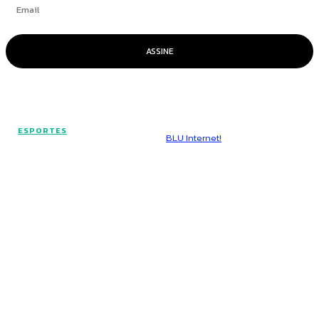
ASSINE
© Voz Brasília - Todos os direitos reservados.
ESPORTES
Hospedado por
BLU Internet!