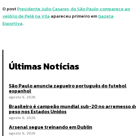
O post
Presidente Julio Casares, do São Paulo, comparece ao
velório de Pelé na Vila
apareceu primeiro em
Gazeta
Esportiva
.
Últimas Notícias
São Paulo anuncia zagueiro português do futebol
espanhol
agosto 6, 2026
Brasileiro é campeão mundial sub-20 no arremesso d
peso nos Estados Unidos
agosto 6, 2026
Arsenal segue treinando em Dublin
agosto 6, 2026