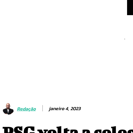
Com dois de João Pedro
em amistoso de pré-te
Tecnologia, refloresta
nascentes marcam polít
janeiro 4, 2023
Redação
PSG volta a col