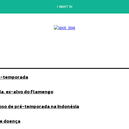
I WANT IN
ré-temporada
da, ex-alvo do Flamengo
toso de pré-temporada na Indonésia
ve doença