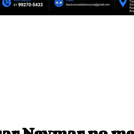
, Chelsea goleia o Milan
São Paulo acerta renovação de Ca
mporada na Indonésia
anúncio
mento e proteção de
ica ambiental do DF
ocar Neymar no m