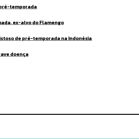
 pré-temporada
lmada, ex-alvo do Flamengo
mistoso de pré-temporada na Indonésia
grave doença