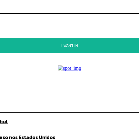
I WANT IN
nhol
eso nos Estados Unidos