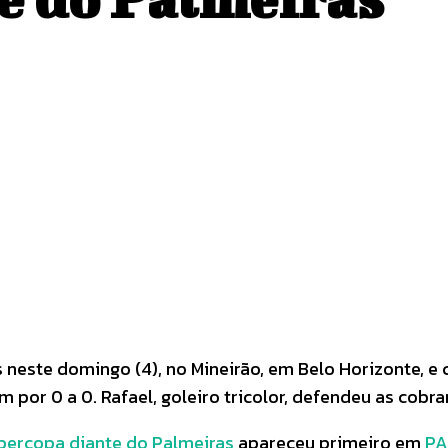
Pinterest
WhatsApp
 neste domingo (4), no Mineirão, em Belo Horizonte, e 
por 0 a 0. Rafael, goleiro tricolor, defendeu as cobra
upercopa diante do Palmeiras
apareceu primeiro em
PA