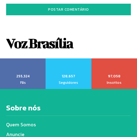
Voz Brasília
255,324
128,657
97,058
Fãs
Seguidores
Inscritos
Sobre nós
Quem Somos
Anuncie