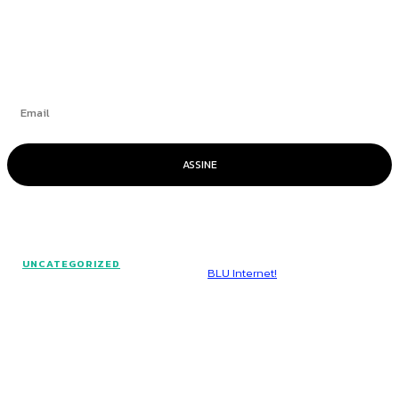
Se inscrever
ASSINE
© Voz Brasília - Todos os direitos reservados.
UNCATEGORIZED
Hospedado por
BLU Internet!