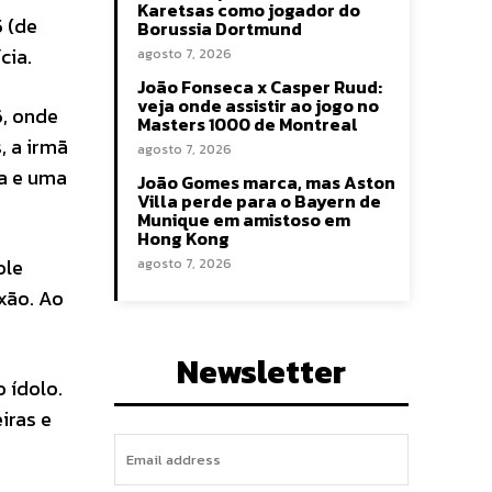
Karetsas como jogador do
5 (de
Borussia Dortmund
cia.
agosto 7, 2026
João Fonseca x Casper Ruud:
veja onde assistir ao jogo no
6, onde
Masters 1000 de Montreal
, a irmã
agosto 7, 2026
za e uma
João Gomes marca, mas Aston
Villa perde para o Bayern de
Munique em amistoso em
Hong Kong
ole
agosto 7, 2026
xão. Ao
Newsletter
 ídolo.
iras e