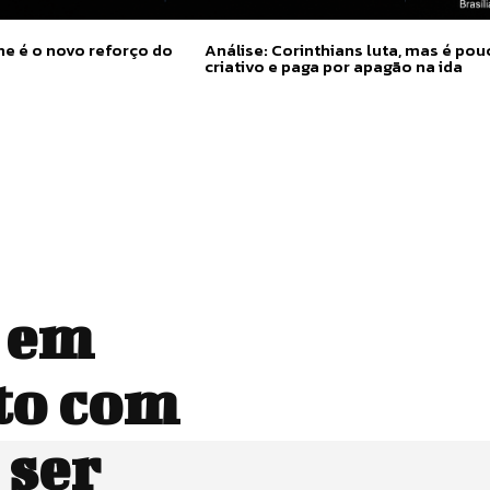
e é o novo reforço do
Análise: Corinthians luta, mas é pou
criativo e paga por apagão na ida
a em
to com
 ser