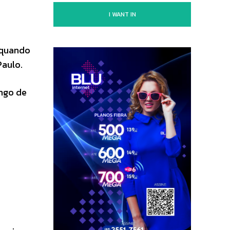
I WANT IN
 quando
Paulo.
ongo de